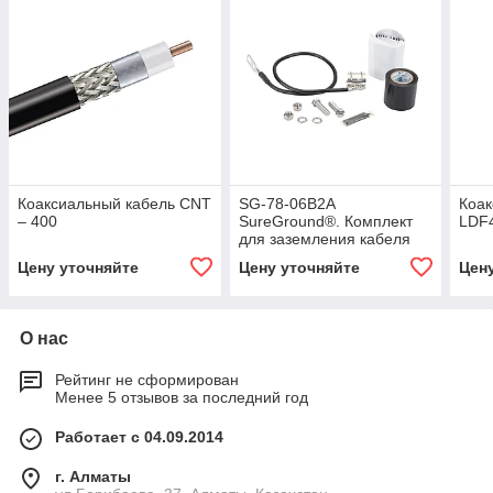
Коаксиальный кабель CNT
SG-78-06B2A
Коак
– 400
SureGround®. Комплект
LDF
для заземления кабеля
7/8
Цену уточняйте
Цену уточняйте
Цен
О нас
Рейтинг не сформирован
Менее 5 отзывов за последний год
Работает с 04.09.2014
г. Алматы